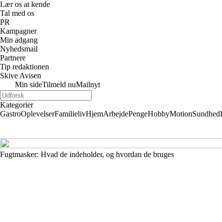
Lær os at kende
Tal med os
PR
Kampagner
Min adgang
Nyhedsmail
Partnere
Tip redaktionen
Skive Avisen
Min side
Tilmeld nu
Mailnyt
Kategorier
Gastro
Oplevelser
Familieliv
Hjem
Arbejde
Penge
Hobby
Motion
Sundhed
Fugtmasker: Hvad de indeholder, og hvordan de bruges