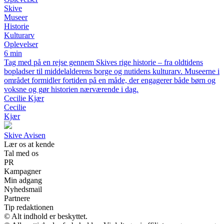
Skive
Museer
Historie
Kulturarv
Oplevelser
6 min
Tag med på en rejse gennem Skives rige historie – fra oldtidens
bopladser til middelalderens borge og nutidens kulturarv. Museerne i
området formidler fortiden på en måde, der engagerer både børn og
voksne og gør historien nærværende i dag.
Cecilie Kjær
Cecilie
Kjær
Skive Avisen
Lær os at kende
Tal med os
PR
Kampagner
Min adgang
Nyhedsmail
Partnere
Tip redaktionen
© Alt indhold er beskyttet.