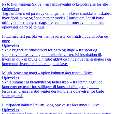
På to hjul gennem Skive – en familievenlig cykeloplevelse for alle
Oplevelser
Tag familien med på en cykeltur gennem Skives smukke landskaber,
hvor fjord, skov og åbne marker mødes. Uanset om I er til korte
udflugter eller længere dagsture, venter der ruter fyldt med natur,
oplevelser og ro på to hjul.
Fritid med fart på: Skives mange idræts- og fritidstilbud til børn og
unge
Oplevelser
Skive bugner af fritidstilbud for børn og unge – fra sport og
spejderliv til kreative og kulturelle aktiviteter. Få inspiration til,
hvordan du kan bruge din fritid aktivt og finde nye fællesskaber i en
kommune, hvor der altid er noget at lave.
Musik, teater og magi – oplev kulturen året rundt i Skive
Oplevelser
Skive summer af kreativitet og fællesskab – fra stemningsfulde
koncerter og teaterforestillinger til kunstudstillinger og lokale
festivaler. Uanset årstid venter der kulturelle oplevelser for både
store og små.
Limfjorden kalder: Friluftsliv og oplevelser året rundt i Skive
Oplevelser