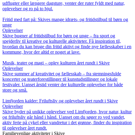
udflugter eller længere dagsture, venter der ruter fyldt med natur,
oplevelser og ro på to hjul.
Fritid med fart på: Skives mange idræts- og fritidstilbud til børn og
unge
Oplevelser
Skive bugner af fritidstilbud for børn og unge – fra sport og
spejderliv til kreative og kulturelle aktiviteter. Få inspiration til,
hvordan du kan bruge din fritid aktivt og finde nye fællesskaber i en
kommune, hvor der altid er noget at lave.
Musik, teater og magi – oplev kulturen året rundt i Skive
Oplevelser
Skive summer af kreativitet og fællesskab – fra stemningsfulde
koncerter og teaterforestillinger til kunstudstillinger og lokale
festivaler. Uanset årstid venter der kulturelle oplevelser for både
store og små.
Limfjorden kalder: Friluftsliv og oplevelser året rundt i Skive
Oplevelser
Skive byder på unikke oplevelser ved Limfjorden, hvor natur, kultur
og friluftsliv går hånd i hånd. Uanset om du søger ro ved vandet,
aktiv ferie på cykel eller vandretur i det grønne, finder du inspiration
til oplevelser året rundt.
Familievenlige aktiviteter i Skive