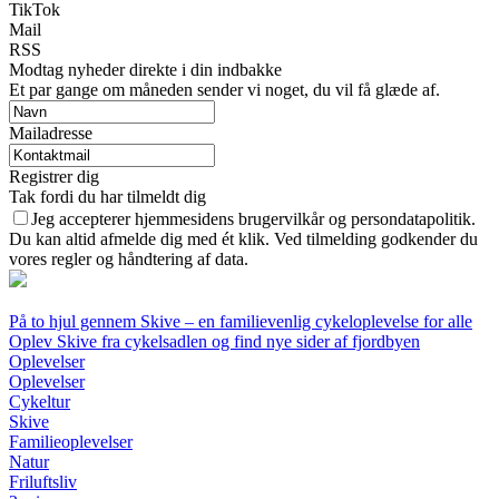
TikTok
Mail
RSS
Modtag nyheder direkte i din indbakke
Et par gange om måneden sender vi noget, du vil få glæde af.
Mailadresse
Registrer dig
Tak fordi du har tilmeldt dig
Jeg accepterer hjemmesidens brugervilkår og persondatapolitik.
Du kan altid afmelde dig med ét klik. Ved tilmelding godkender du
vores regler og håndtering af data.
På to hjul gennem Skive – en familievenlig cykeloplevelse for alle
Oplev Skive fra cykelsadlen og find nye sider af fjordbyen
Oplevelser
Oplevelser
Cykeltur
Skive
Familieoplevelser
Natur
Friluftsliv