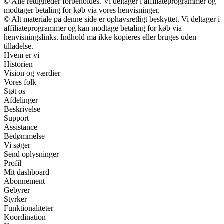
© Alle rettigheder forbeholdes. Vi deltager i affiliateprogrammer og
modtager betaling for køb via vores henvisninger.
© Alt materiale på denne side er ophavsretligt beskyttet. Vi deltager i
affiliateprogrammer og kan modtage betaling for køb via
henvisningslinks. Indhold må ikke kopieres eller bruges uden
tilladelse.
Hvem er vi
Historien
Vision og værdier
Vores folk
Støt os
Afdelinger
Beskrivelse
Support
Assistance
Bedømmelse
Vi søger
Send oplysninger
Profil
Mit dashboard
Abonnement
Gebyrer
Styrker
Funktionaliteter
Koordination