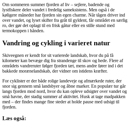
Om sommeren summer fjorden af liv – sejlere, badende og
lystfiskere deler vandet i fredelig sameksistens. Men også i de
køligere måneder har fjorden sin egen charme. Når tågen driver ind
over vandet, og lyset skifter fra gråt til gyldent, får området en særlig
ro, der gør det oplagt til en frisk gåtur eller en stille stund med
termokoppen i hånden.
Vandring og cykling i varieret natur
Skiveegnen er kendt for sit varierede landskab, hvor du på få
kilometer kan bevæge dig fra strandenge til skov og hede. Flere af
områdets vandreruter følger fjorden tæt, mens andre fører ind i det
bakkede morænelandskab, der vidner om istidens kræfter.
For cyklister er der både rolige landeveje og afmærkede ruter, der
snor sig gennem små landsbyer og åbne marker. En populær tur går
langs fjorden mod nord, hvor du kan opleve udsigter over vandet og
små havne, der stadig summer af aktivitet. Husk at tage madpakken
med – der findes mange fine steder at holde pause med udsigt til
fjorden.
Læs også: