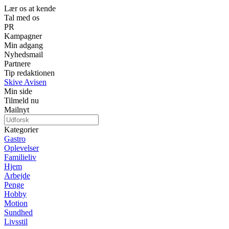
Lær os at kende
Tal med os
PR
Kampagner
Min adgang
Nyhedsmail
Partnere
Tip redaktionen
Skive Avisen
Min side
Tilmeld nu
Mailnyt
Kategorier
Gastro
Oplevelser
Familieliv
Hjem
Arbejde
Penge
Hobby
Motion
Sundhed
Livsstil