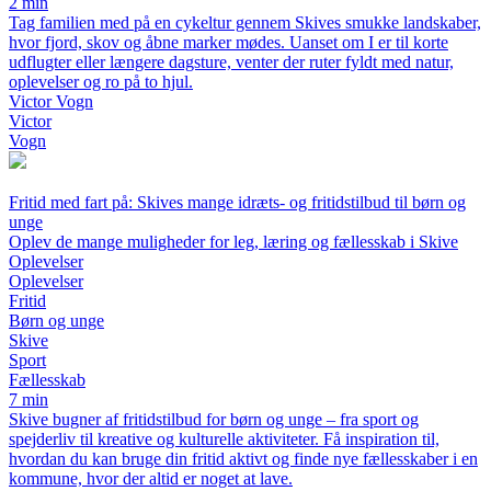
2 min
Tag familien med på en cykeltur gennem Skives smukke landskaber,
hvor fjord, skov og åbne marker mødes. Uanset om I er til korte
udflugter eller længere dagsture, venter der ruter fyldt med natur,
oplevelser og ro på to hjul.
Victor Vogn
Victor
Vogn
Fritid med fart på: Skives mange idræts- og fritidstilbud til børn og
unge
Oplev de mange muligheder for leg, læring og fællesskab i Skive
Oplevelser
Oplevelser
Fritid
Børn og unge
Skive
Sport
Fællesskab
7 min
Skive bugner af fritidstilbud for børn og unge – fra sport og
spejderliv til kreative og kulturelle aktiviteter. Få inspiration til,
hvordan du kan bruge din fritid aktivt og finde nye fællesskaber i en
kommune, hvor der altid er noget at lave.