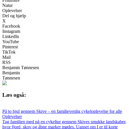
Friluftsliv
Natur
Oplevelser
Del og hjælp
X
Facebook
Instagram
LinkedIn
YouTube
Pinterest
TikTok
Mail
RSS
Benjamin Tønnesen
Benjamin
Tønnesen
Læs også:
På to hjul gennem Skive – en familievenlig cykeloplevelse for alle
Oplevelser
Tag familien med på en cykeltur gennem Skives smukke landskaber,
hvor fjord, skov og åbne marker mødes. Uanset om I er til korte