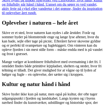
Skive byder på unikke oplevelser ved Limfjorden, hvor natur, kultur
og friluftsliv går hånd i hånd. Uanset om du søger ro ved vandet,
aktiv ferie på cykel eller vandretur i det grønne, finder du inspiration
til oplevelser året rundt.
Oplevelser i naturen – hele året
Skive er et sted, hvor naturen kan nydes i alle årstider. Forår og
sommer byder på blomstrende enge og lange lyse aftener, hvor du
kan bade, sejle eller tage på picnic. Efteråret farver skovene gyldne
og er perfekt til svampeture og fuglekiggeri. Om vinteren kan du
opleve fjorden i sin mest stille form – måske endda med is på vandet
og frost i græsset.
Mange vælger at kombinere friluftslivet med overnatning i det fri. I
området findes både primitive lejrpladser, shelters og steder, hvor fri
teltning er tilladt. Det giver mulighed for at vågne op til lyden af
bølger og fugle – en oplevelse, der sætter sig i kroppen.
Kultur og natur hånd i hånd
Skive byder ikke kun på natur, men også på kultur, der ofte tager
udgangspunkt i fjorden og landskabet. Langs kysten og i byens
nærhed finder du kunstværker, udstillinger og historiske spor, der