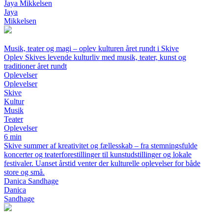
Jaya Mikkelsen
Jaya
Mikkelsen
Musik, teater og magi – oplev kulturen året rundt i Skive
Oplev Skives levende kulturliv med musik, teater, kunst og
traditioner året rundt
Oplevelser
Oplevelser
Skive
Kultur
Musik
Teater
Oplevelser
6 min
Skive summer af kreativitet og fællesskab – fra stemningsfulde
koncerter og teaterforestillinger til kunstudstillinger og lokale
festivaler. Uanset årstid venter der kulturelle oplevelser for både
store og små.
Danica Sandhage
Danica
Sandhage