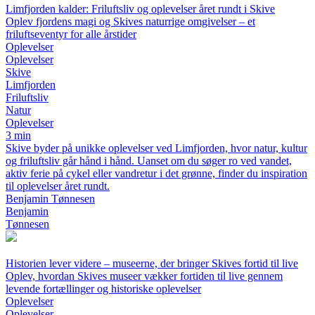
Limfjorden kalder: Friluftsliv og oplevelser året rundt i Skive
Oplev fjordens magi og Skives naturrige omgivelser – et
friluftseventyr for alle årstider
Oplevelser
Oplevelser
Skive
Limfjorden
Friluftsliv
Natur
Oplevelser
3 min
Skive byder på unikke oplevelser ved Limfjorden, hvor natur, kultur
og friluftsliv går hånd i hånd. Uanset om du søger ro ved vandet,
aktiv ferie på cykel eller vandretur i det grønne, finder du inspiration
til oplevelser året rundt.
Benjamin Tønnesen
Benjamin
Tønnesen
Historien lever videre – museerne, der bringer Skives fortid til live
Oplev, hvordan Skives museer vækker fortiden til live gennem
levende fortællinger og historiske oplevelser
Oplevelser
Oplevelser