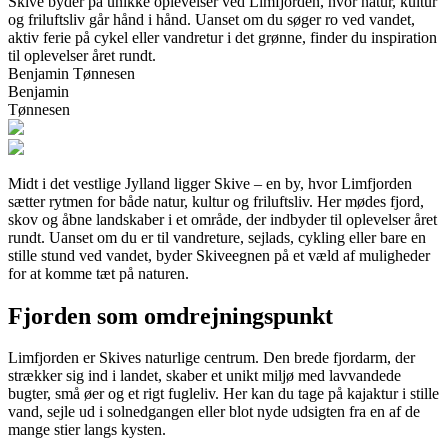
Skive byder på unikke oplevelser ved Limfjorden, hvor natur, kultur
og friluftsliv går hånd i hånd. Uanset om du søger ro ved vandet,
aktiv ferie på cykel eller vandretur i det grønne, finder du inspiration
til oplevelser året rundt.
Benjamin Tønnesen
Benjamin
Tønnesen
Midt i det vestlige Jylland ligger Skive – en by, hvor Limfjorden
sætter rytmen for både natur, kultur og friluftsliv. Her mødes fjord,
skov og åbne landskaber i et område, der indbyder til oplevelser året
rundt. Uanset om du er til vandreture, sejlads, cykling eller bare en
stille stund ved vandet, byder Skiveegnen på et væld af muligheder
for at komme tæt på naturen.
Fjorden som omdrejningspunkt
Limfjorden er Skives naturlige centrum. Den brede fjordarm, der
strækker sig ind i landet, skaber et unikt miljø med lavvandede
bugter, små øer og et rigt fugleliv. Her kan du tage på kajaktur i stille
vand, sejle ud i solnedgangen eller blot nyde udsigten fra en af de
mange stier langs kysten.