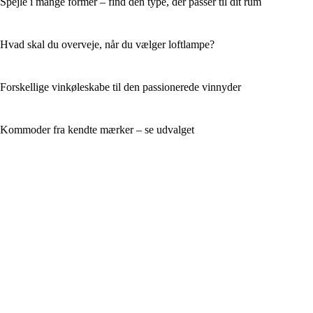
Spejle i mange former – find den type, der passer til dit rum
Hvad skal du overveje, når du vælger loftlampe?
Forskellige vinkøleskabe til den passionerede vinnyder
Kommoder fra kendte mærker – se udvalget