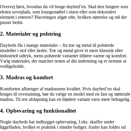
Overvej først, hvordan du vil bruge daybed’en. Skal den fungere som
ekstra soveplads, som loungemøbel i stuen eller som dekorativt
element i entreen? Placeringen afgør ofte, hvilken størrelse og stil der
passer bedst.
2. Materialer og polstring
Daybeds fås i mange materialer – fra træ og metal til polstrede
modeller i stof eller læder. Træ og metal giver et mere klassisk eller
industrielt udtryk, mens polstrede varianter tilfører varme og komfort.
Vælg materialer, der matcher resten af din indretning og er nemme at
vedligeholde.
3. Madras og komfort
Komforten afhænger af madrassens kvalitet. Hvis daybed’en skal
bruges til overnatning, bør du vælge en model med en fast og støttende
madras. Til ren afslapning kan en blødere variant være mere behagelig.
4. Opbevaring og funktionalitet
Nogle daybeds har indbygget opbevaring, f.eks. skuffer under
liggefladen, hvilket er praktisk i mindre boliger. Andre kan foldes ud