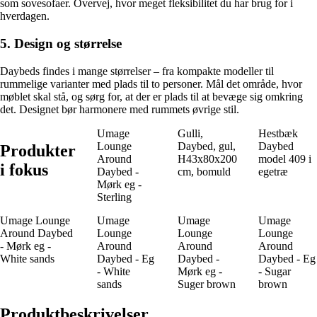
som sovesofaer. Overvej, hvor meget fleksibilitet du har brug for i
hverdagen.
5. Design og størrelse
Daybeds findes i mange størrelser – fra kompakte modeller til
rummelige varianter med plads til to personer. Mål det område, hvor
møblet skal stå, og sørg for, at der er plads til at bevæge sig omkring
det. Designet bør harmonere med rummets øvrige stil.
Umage
Gulli,
Hestbæk
Lounge
Daybed, gul,
Daybed
Produkter
Around
H43x80x200
model 409 i
i fokus
Daybed -
cm, bomuld
egetræ
Mørk eg -
Sterling
Umage Lounge
Umage
Umage
Umage
Around Daybed
Lounge
Lounge
Lounge
- Mørk eg -
Around
Around
Around
White sands
Daybed - Eg
Daybed -
Daybed - Eg
- White
Mørk eg -
- Sugar
sands
Suger brown
brown
Produktbeskrivelser