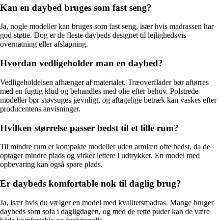
Kan en daybed bruges som fast seng?
Ja, nogle modeller kan bruges som fast seng, især hvis madrassen har
god støtte. Dog er de fleste daybeds designet til lejlighedsvis
overnatning eller afslapning.
Hvordan vedligeholder man en daybed?
Vedligeholdelsen afhænger af materialet. Træoverflader bør aftørres
med en fugtig klud og behandles med olie efter behov. Polstrede
modeller bør støvsuges jævnligt, og aftagelige betræk kan vaskes efter
producentens anvisninger.
Hvilken størrelse passer bedst til et lille rum?
Til mindre rum er kompakte modeller uden armlæn ofte bedst, da de
optager mindre plads og virker lettere i udtrykket. En model med
opbevaring kan også spare plads.
Er daybeds komfortable nok til daglig brug?
Ja, især hvis du vælger en model med kvalitetsmadras. Mange bruger
daybeds som sofa i dagligdagen, og med de rette puder kan de være